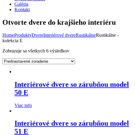
Galéria
Kontakt
Otvorte dvere do krajšieho interiéru
Home
Produkty
Dvere
Interiérové dvere
Rustikálne
Rustikálne -
kolekcia E
Zobrazuje sa všetkych 6 výsledkov
Interiérové dvere so zárubňou model
50 E
Viac info
Interiérové dvere so zárubňou model
51 E