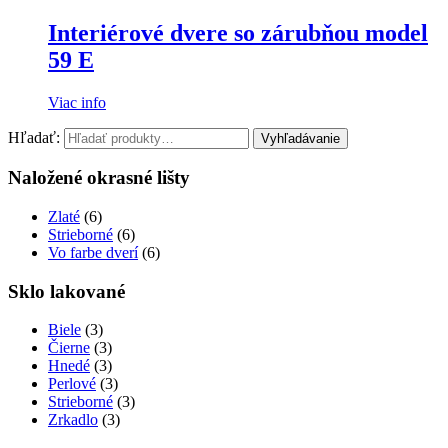
Interiérové dvere so zárubňou model
59 E
Viac info
Hľadať:
Vyhľadávanie
Naložené okrasné lišty
Zlaté
(6)
Strieborné
(6)
Vo farbe dverí
(6)
Sklo lakované
Biele
(3)
Čierne
(3)
Hnedé
(3)
Perlové
(3)
Strieborné
(3)
Zrkadlo
(3)