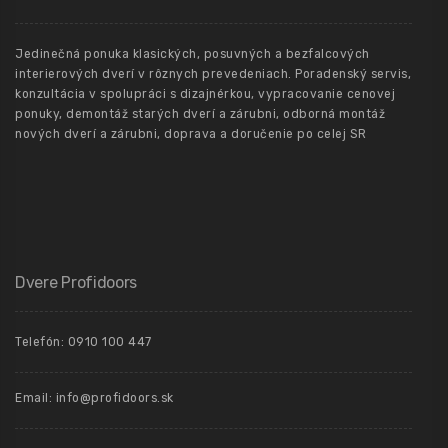
Jedinečná ponuka klasických, posuvných a bezfalcových
interierových dverí v rôznych prevedeniach. Poradenský servis,
konzultácia v spolupráci s dizajnérkou, vypracovanie cenovej
ponuky, demontáž starých dverí a zárubni, odborná montáž
nových dverí a zárubni, doprava a doručenie po celej SR
Dvere Profidoors
Telefón: 0910 100 447
Email: info@profidoors.sk