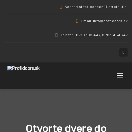
Vopred si tel. dohodnúť stretnutie.
Email: info@profidoors.sk
Telefón: 0910 100 447, 0903 454 747
Toggl
naviga
Otvorte dvere do