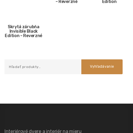
– Reverzné
Edition
Skrytá zárubňa
Invisible Black
Edition – Reverzné
Vyhľadávanie
Interiérové dvere a interiér na mieru