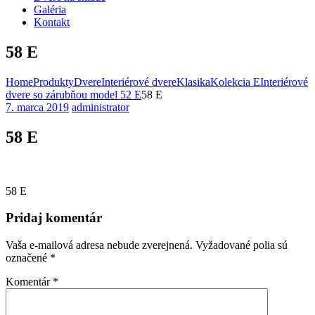
Galéria
Kontakt
58 Е
Home
Produkty
Dvere
Interiérové dvere
Klasika
Kolekcia E
Interiérové
dvere so zárubňou model 52 E
58 Е
7. marca 2019
administrator
58 Е
58 Е
Pridaj komentár
Vaša e-mailová adresa nebude zverejnená.
Vyžadované polia sú
označené
*
Komentár
*