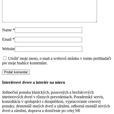
Name
*
Email
*
Website
Uložiť moje meno, e-mail a webovú stránku v tomto prehliadači
pre moje budúce komentáre.
Interiérové dvere a interiér na mieru
Jedinečná ponuka klasických, posuvných a bezfalcových
interierových dverí v rôznych prevedeniach. Poradenský servis,
konzultácia v spolupráci s dizajnérkou, vypracovanie cenovej
ponuky, demontáž starých dverí a zárubni, odborná montáž nových
dverí a zárubni, doprava a doručenie po celej SR