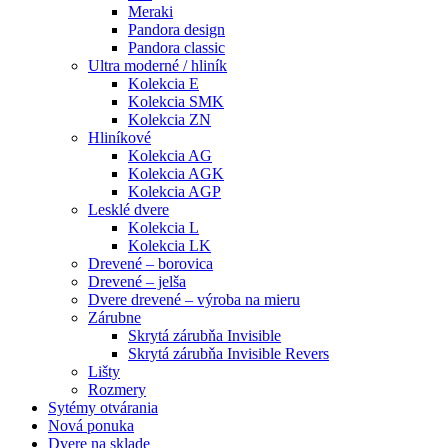
Meraki
Pandora design
Pandora classic
Ultra moderné / hliník
Kolekcia E
Kolekcia SMK
Kolekcia ZN
Hliníkové
Kolekcia AG
Kolekcia AGK
Kolekcia AGP
Lesklé dvere
Kolekcia L
Kolekcia LK
Drevené – borovica
Drevené – jelša
Dvere drevené – výroba na mieru
Zárubne
Skrytá zárubňa Invisible
Skrytá zárubňa Invisible Revers
Lišty
Rozmery
Sytémy otvárania
Nová ponuka
Dvere na sklade