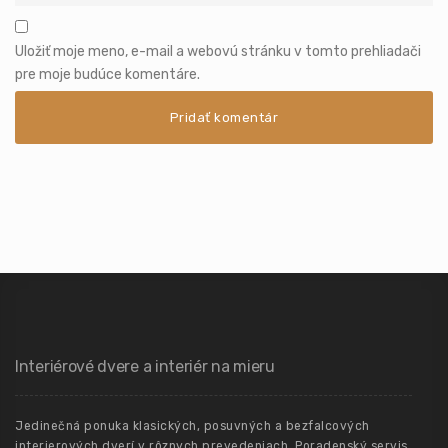
Uložiť moje meno, e-mail a webovú stránku v tomto prehliadači
pre moje budúce komentáre.
Interiérové dvere a interiér na mieru
Jedinečná ponuka klasických, posuvných a bezfalcových
interierových dverí v rôznych prevedeniach. Poradenský servis,