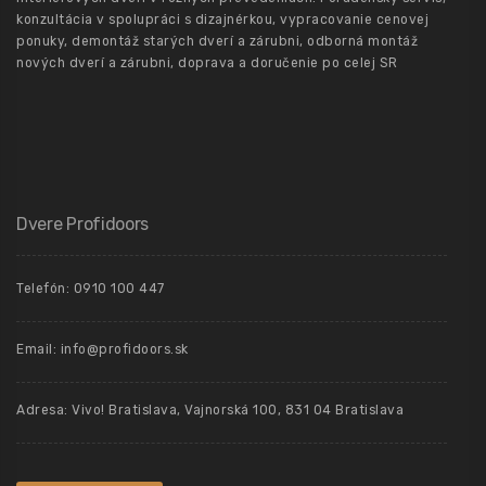
konzultácia v spolupráci s dizajnérkou, vypracovanie cenovej
ponuky, demontáž starých dverí a zárubni, odborná montáž
nových dverí a zárubni, doprava a doručenie po celej SR
Dvere Profidoors
Telefón: 0910 100 447
Email: info@profidoors.sk
Adresa: Vivo! Bratislava, Vajnorská 100, 831 04 Bratislava