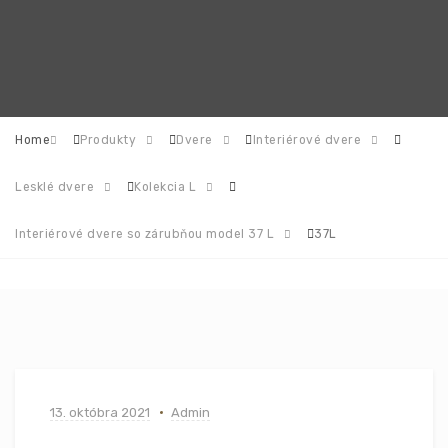
Home
Produkty
Dvere
Interiérové dvere
Lesklé dvere
Kolekcia L
Interiérové dvere so zárubňou model 37 L
37L
13. októbra 2021
Admin