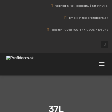
Vopred si tel. dohodnúť stretnutie.
Email: info@profidoors.sk
Telefón: 0910 100 447, 0903 454 747
Toggl
naviga
37L