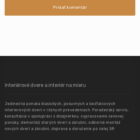
Interiérové dvere a interiér na mieru
Jedinečná ponuka klasických, posuvných a bezfalcových
interierových dverí v rôznych prevedeniach. Poradenský servis,
konzultácia v spolupráci s dizajnérkou, vypracovanie cenovej
ponuky, demontáž starých dverí a zárubni, odborná montáž
nových dverí a zárubni, doprava a doručenie po celej SR