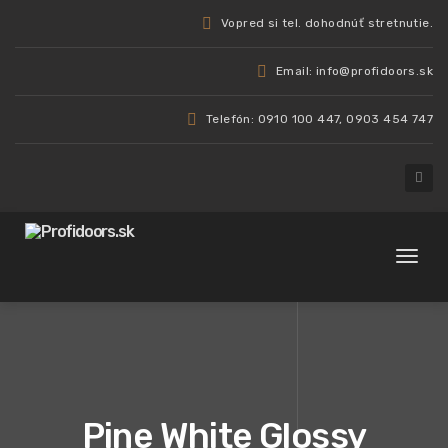
Vopred si tel. dohodnúť stretnutie.
Email: info@profidoors.sk
Telefón: 0910 100 447, 0903 454 747
Toggl
naviga
Pine White Glossy