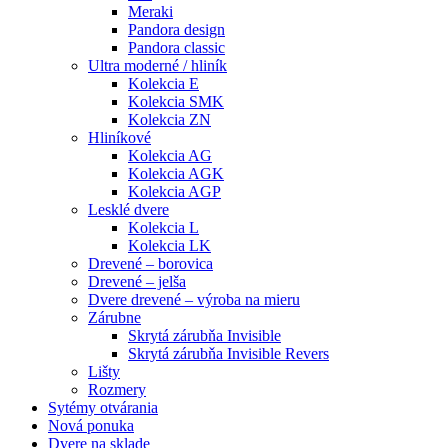
Meraki
Pandora design
Pandora classic
Ultra moderné / hliník
Kolekcia E
Kolekcia SMK
Kolekcia ZN
Hliníkové
Kolekcia AG
Kolekcia AGK
Kolekcia AGP
Lesklé dvere
Kolekcia L
Kolekcia LK
Drevené – borovica
Drevené – jelša
Dvere drevené – výroba na mieru
Zárubne
Skrytá zárubňa Invisible
Skrytá zárubňa Invisible Revers
Lišty
Rozmery
Sytémy otvárania
Nová ponuka
Dvere na sklade