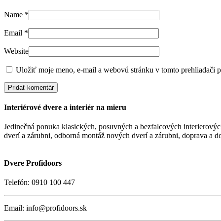
Name
*
Email
*
Website
Uložiť moje meno, e-mail a webovú stránku v tomto prehliadači 
Interiérové dvere a interiér na mieru
Jedinečná ponuka klasických, posuvných a bezfalcových interierových
dverí a zárubni, odborná montáž nových dverí a zárubni, doprava a d
Dvere Profidoors
Telefón: 0910 100 447
Email: info@profidoors.sk