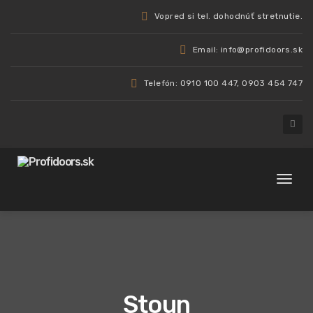
Vopred si tel. dohodnúť stretnutie.
Email: info@profidoors.sk
Telefón: 0910 100 447, 0903 454 747
Toggl
naviga
Stoun