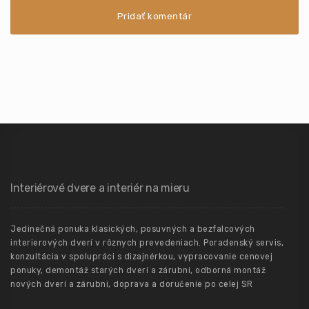
Interiérové dvere a interiér na mieru
Jedinečná ponuka klasických, posuvných a bezfalcových
interierových dverí v rôznych prevedeniach. Poradenský servis,
konzultácia v spolupráci s dizajnérkou, vypracovanie cenovej
ponuky, demontáž starých dverí a zárubni, odborná montáž
nových dverí a zárubni, doprava a doručenie po celej SR