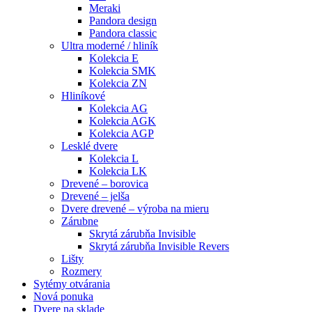
Meraki
Pandora design
Pandora classic
Ultra moderné / hliník
Kolekcia E
Kolekcia SMK
Kolekcia ZN
Hliníkové
Kolekcia AG
Kolekcia AGK
Kolekcia AGP
Lesklé dvere
Kolekcia L
Kolekcia LK
Drevené – borovica
Drevené – jelša
Dvere drevené – výroba na mieru
Zárubne
Skrytá zárubňa Invisible
Skrytá zárubňa Invisible Revers
Lišty
Rozmery
Sytémy otvárania
Nová ponuka
Dvere na sklade