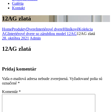
Galéria
Kontakt
12AG zlatá
Home
Produkty
Dvere
Interiérové dvere
Hliníkové
Kolekcia
AG
Interiérové dvere so zárubňou model 12AG
12AG zlatá
28. októbra 2021
Admin
12AG zlatá
Pridaj komentár
Vaša e-mailová adresa nebude zverejnená.
Vyžadované polia sú
označené
*
Komentár
*