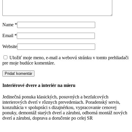
Name
*
Email
*
Website
Uložiť moje meno, e-mail a webovú stránku v tomto prehliadači
pre moje budúce komentáre.
Interiérové dvere a interiér na mieru
Jedinečná ponuka klasických, posuvných a bezfalcových
interierových dverí v rôznych prevedeniach. Poradenský servis,
konzultácia v spolupráci s dizajnérkou, vypracovanie cenovej
ponuky, demontáž starých dverí a zárubni, odborná montáž nových
dverí a zárubni, doprava a doručenie po celej SR