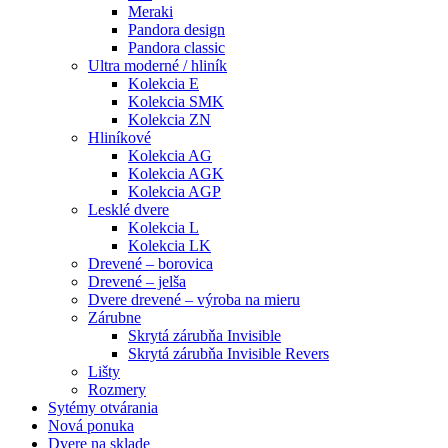
Meraki
Pandora design
Pandora classic
Ultra moderné / hliník
Kolekcia E
Kolekcia SMK
Kolekcia ZN
Hliníkové
Kolekcia AG
Kolekcia AGK
Kolekcia AGP
Lesklé dvere
Kolekcia L
Kolekcia LK
Drevené – borovica
Drevené – jelša
Dvere drevené – výroba na mieru
Zárubne
Skrytá zárubňa Invisible
Skrytá zárubňa Invisible Revers
Lišty
Rozmery
Sytémy otvárania
Nová ponuka
Dvere na sklade