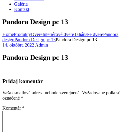
Galéria
Kontakt
Pandora Design pc 13
Home
Produkty
Dvere
Interiérové dvere
Taliánske dvere
Pandora
design
Pandora Design pc 13
Pandora Design pc 13
14. októbra 2022
Admin
Pandora Design pc 13
Pridaj komentár
Vaša e-mailová adresa nebude zverejnená.
Vyžadované polia sú
označené
*
Komentár
*