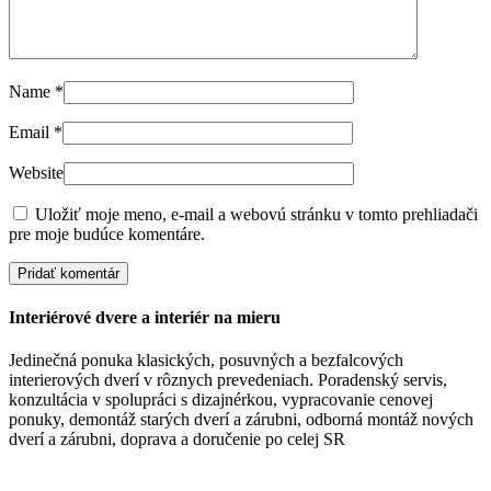
Name
*
Email
*
Website
Uložiť moje meno, e-mail a webovú stránku v tomto prehliadači
pre moje budúce komentáre.
Interiérové dvere a interiér na mieru
Jedinečná ponuka klasických, posuvných a bezfalcových
interierových dverí v rôznych prevedeniach. Poradenský servis,
konzultácia v spolupráci s dizajnérkou, vypracovanie cenovej
ponuky, demontáž starých dverí a zárubni, odborná montáž nových
dverí a zárubni, doprava a doručenie po celej SR