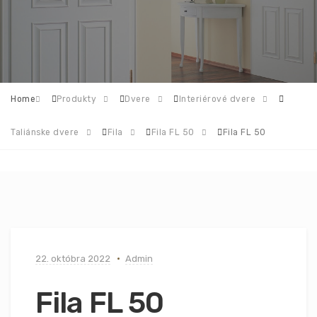
Home
Produkty
Dvere
Interiérové dvere
Taliánske dvere
Fila
Fila FL 50
Fila FL 50
22. októbra 2022
Admin
Fila FL 50