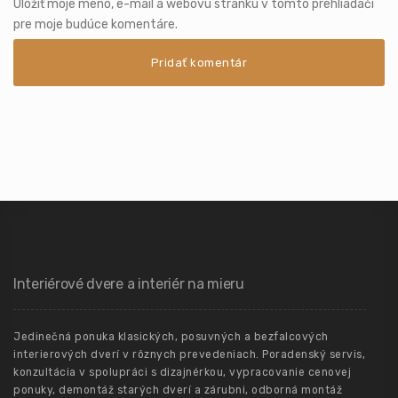
Uložiť moje meno, e-mail a webovú stránku v tomto prehliadači
pre moje budúce komentáre.
Interiérové dvere a interiér na mieru
Jedinečná ponuka klasických, posuvných a bezfalcových
interierových dverí v rôznych prevedeniach. Poradenský servis,
konzultácia v spolupráci s dizajnérkou, vypracovanie cenovej
ponuky, demontáž starých dverí a zárubni, odborná montáž