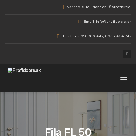
Vopred si tel. dohodnúť stretnutie.
Email: info@profidoors.sk
Telefón: 0910 100 447, 0903 454 747
Toggl
naviga
Fila FL 50