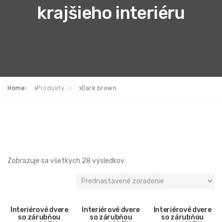
krajšieho interiéru
Home
Produkty
Dark brown
Zobrazuje sa všetkych 28 výsledkov
Interiérové dvere
Interiérové dvere
Interiérové dvere
so zárubňou
so zárubňou
so zárubňou