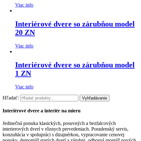
Viac info
Interiérové dvere so zárubňou model
20 ZN
Viac info
Interiérové dvere so zárubňou model
1 ZN
Viac info
Hľadať:
Vyhľadávanie
Interiérové dvere a interiér na mieru
Jedinečná ponuka klasických, posuvných a bezfalcových
interierových dverí v rôznych prevedeniach. Poradenský servis,
konzultácia v spolupráci s dizajnérkou, vypracovanie cenovej
ponuky, demontáž starých dverí a zárubni, odborná montáž nových