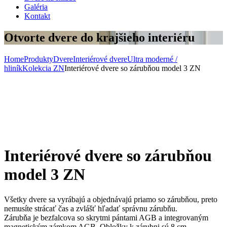
Galéria
Kontakt
Otvorte dvere do krajšieho interiéru
Home
Produkty
Dvere
Interiérové dvere
Ultra moderné /
hliník
Kolekcia ZN
Interiérové dvere so zárubňou model 3 ZN
Interiérové dvere so zárubňou
model 3 ZN
Všetky dvere sa vyrábajú a objednávajú priamo so zárubňou, preto
nemusíte strácať čas a zvlášť hľadať správnu zárubňu.
Zárubňa je bezfalcova so skrytmi pántami AGB a integrovaným
magnetickým zámkom AGB. Obložky k zárubni sú 8 cm.