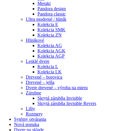
Meraki
Pandora design
Pandora classic
Ultra moderné / hliník
Kolekcia E
Kolekcia SMK
Kolekcia ZN
Hliníkové
Kolekcia AG
Kolekcia AGK
Kolekcia AGP
Lesklé dvere
Kolekcia L
Kolekcia LK
Drevené – borovica
Drevené – jelša
Dvere drevené – výroba na mieru
Zárubne
Skrytá zárubňa Invisible
Skrytá zárubňa Invisible Revers
Lišty
Rozmery
Sytémy otvárania
Nová ponuka
Dvere na sklade