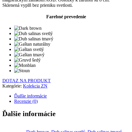
Sklenená vyplň bez prieniku svetlosti.
Farebné prevedenie
DOTAZ NA PRODUKT
Kategórie:
Kolekcia ZN
Ďalšie informácie
Recenzie (0)
Ďalšie informácie
Dark brown
,
Dub salinas svetlý
,
Dub salinas tmavý
,