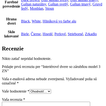
Farebné
Gaštan naturálny
,
Gaštan svetlý
,
Gaštan tmavý
,
Gruvd
prevedenie
šedý
,
Monblan
,
Stoun
Hrana
Black
,
White
,
Hliníková vo farbe alu
dverí
Sklo
Biele
,
Čierne
,
Hnedé
,
Perlové
,
Strieborné
,
Zrkadlo
lakované
Recenzie
Nikto zatiaľ nepridal hodnotenie.
Pridajte prvú recenziu pre “Interiérové dvere so zárubňou model 3
ZN”
Vaša e-mailová adresa nebude zverejnená.
Vyžadované polia sú
označené
*
Vaše hodnotenie
*
Vaša recenzia
*