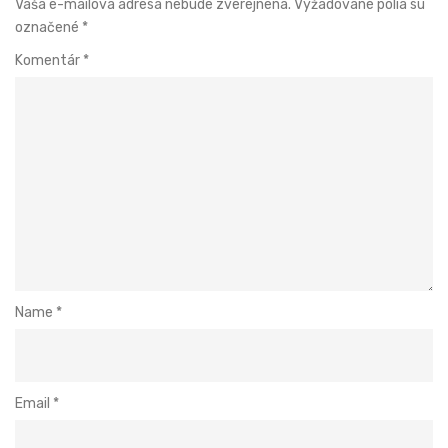
Vaša e-mailová adresa nebude zverejnená.
Vyžadované polia sú
označené
*
Komentár
*
Name
*
Email
*