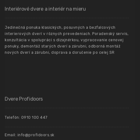
Interiérové dvere a interiér na mieru
Jedinečná ponuka klasických, posuvných a bezfalcových
interierových dverí v rôznych prevedeniach. Poradenský servis,
konzultácia v spolupráci s dizajnérkou, vypracovanie cenovej
ponuky, demontáž starých dverí a zárubni, odborná montáž
nových dverí a zárubni, doprava a doručenie po celej SR
Dvere Profidoors
Telefón: 0910 100 447
Email: info@profidoors.sk