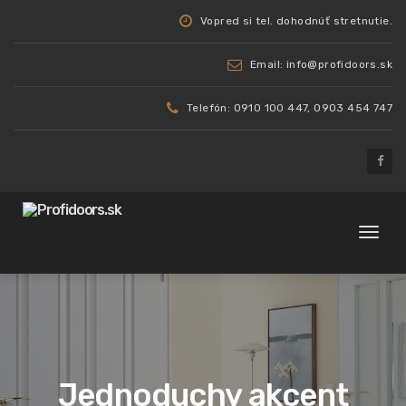
Vopred si tel. dohodnúť stretnutie.
Email: info@profidoors.sk
Telefón: 0910 100 447, 0903 454 747
Toggl
naviga
Jednoduchy akcent