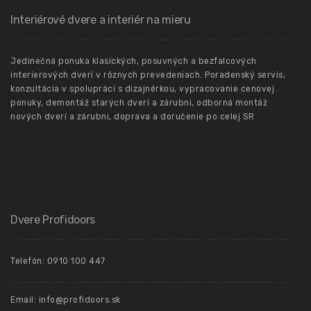
Interiérové dvere a interiér na mieru
Jedinečná ponuka klasických, posuvných a bezfalcových
interierových dverí v rôznych prevedeniach. Poradenský servis,
konzultácia v spolupráci s dizajnérkou, vypracovanie cenovej
ponuky, demontáž starých dverí a zárubni, odborná montáž
nových dverí a zárubni, doprava a doručenie po celej SR
Dvere Profidoors
Telefón: 0910 100 447
Email: info@profidoors.sk