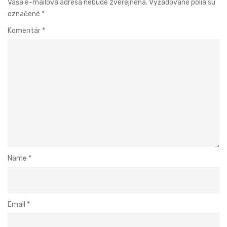
Vaša e-mailová adresa nebude zverejnená.
Vyžadované polia sú
označené
*
Komentár
*
Name
*
Email
*