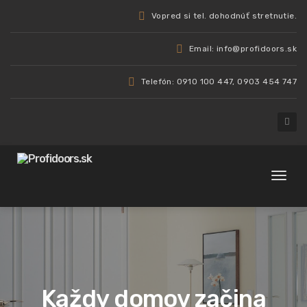
Vopred si tel. dohodnúť stretnutie.
Email: info@profidoors.sk
Telefón: 0910 100 447, 0903 454 747
Toggl
naviga
Každy domov začina