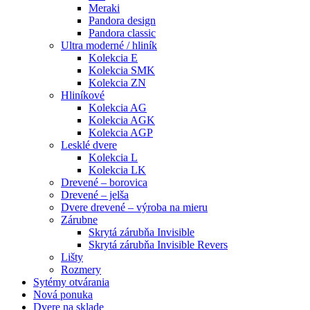
Meraki
Pandora design
Pandora classic
Ultra moderné / hliník
Kolekcia E
Kolekcia SMK
Kolekcia ZN
Hliníkové
Kolekcia AG
Kolekcia AGK
Kolekcia AGP
Lesklé dvere
Kolekcia L
Kolekcia LK
Drevené – borovica
Drevené – jelša
Dvere drevené – výroba na mieru
Zárubne
Skrytá zárubňa Invisible
Skrytá zárubňa Invisible Revers
Lišty
Rozmery
Sytémy otvárania
Nová ponuka
Dvere na sklade