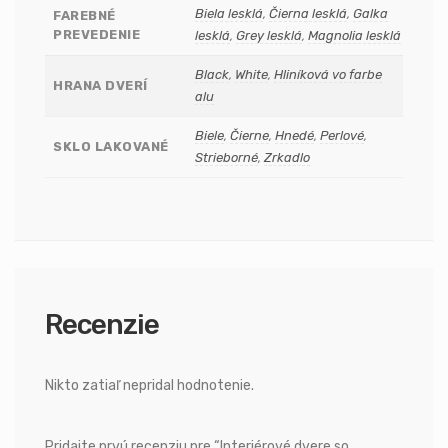
Biela lesklá
,
Čierna lesklá
,
Galka
FAREBNÉ
PREVEDENIE
lesklá
,
Grey lesklá
,
Magnolia lesklá
Black
,
White
,
Hliníková vo farbe
HRANA DVERÍ
alu
Biele
,
Čierne
,
Hnedé
,
Perlové
,
SKLO LAKOVANÉ
Strieborné
,
Zrkadlo
Recenzie
Nikto zatiaľ nepridal hodnotenie.
Pridajte prvú recenziu pre “Interiérové dvere so