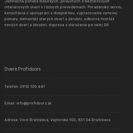
Jedinečná ponuka klasických, posuvných a bezfalcových
interierových dverí v rôznych prevedeniach. Poradenský servis,
konzultácia v spolupráci s dizajnérkou, vypracovanie cenovej
ponuky, demontáž starých dverí a zárubni, odborná montáž
nových dverí a zárubni, doprava a doručenie po celej SR
Dvere Profidoors
Telefón: 0910 100 447
Email: info@profidoors.sk
Adresa: Vivo! Bratislava, Vajnorská 100, 831 04 Bratislava