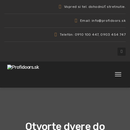
Vopred si tel. dohodnúť stretnutie.
Email: info@profidoors.sk
Telefón: 0910 100 447, 0903 454 747
Toggl
naviga
Otvorte dvere do