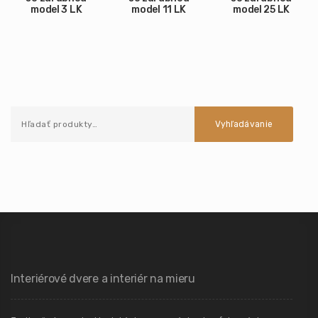
model 3 LK
model 11 LK
model 25 LK
Vyhľadávanie
Interiérové dvere a interiér na mieru