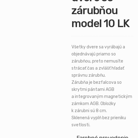
zárubňou
model 10 LK
Všetky dvere sa vyrábajú a
objednávajú priamo so
zárubňou, preto nemusíte
strácať čas a zvlášť hľadať
správnu zárubňu.
Zárubňa je bezfalcova so
skrytmi pántami AGB
a integrovaným magnetickým
zámkom AGB. Obložky
k zárubni sú 8 cm.
Sklenená vyplň bez prieniku
svetlosti.