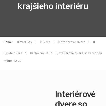
krajšieho interiéru
Home
Produkty
Dvere
Interiérové dvere
Lesklé dvere
Kolekcia LK
Interiérové dvere so zárubňou
model 10 LK
Interiérové
dvere so