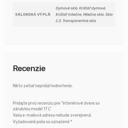
Dymové sklo
,
Krištáľ dymové
,
SKLENENÁ VÝPLŇ
Krištáľ mliečne
,
Mliečne sklo
,
Sklo
č.3
,
Transparentné sklo
Recenzie
Nikto zatiaľ nepridal hodnotenie.
Pridajte prvú recenziu pre “Interiérové dvere so
zárubňou model 17 L”
Vaša e-mailová adresa nebude zverejnená.
Vyžadované polia sú označené
*