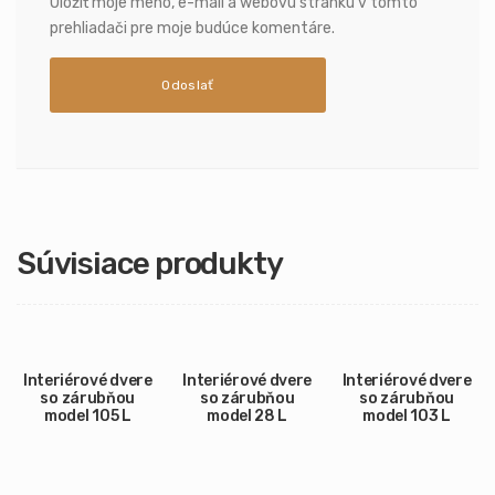
Uložiť moje meno, e-mail a webovú stránku v tomto
prehliadači pre moje budúce komentáre.
Súvisiace produkty
Interiérové dvere
Interiérové dvere
Interiérové dvere
so zárubňou
so zárubňou
so zárubňou
model 105 L
model 28 L
model 103 L