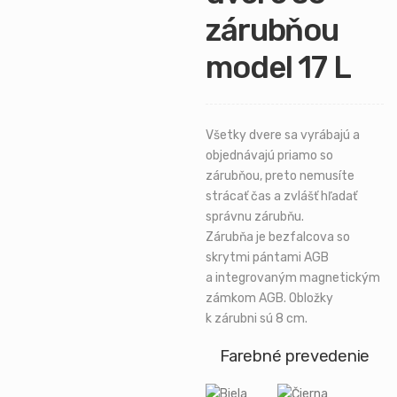
zárubňou
model 17 L
Všetky dvere sa vyrábajú a
objednávajú priamo so
zárubňou, preto nemusíte
strácať čas a zvlášť hľadať
správnu zárubňu.
Zárubňa je bezfalcova so
skrytmi pántami AGB
a integrovaným magnetickým
zámkom AGB. Obložky
k zárubni sú 8 cm.
Farebné prevedenie