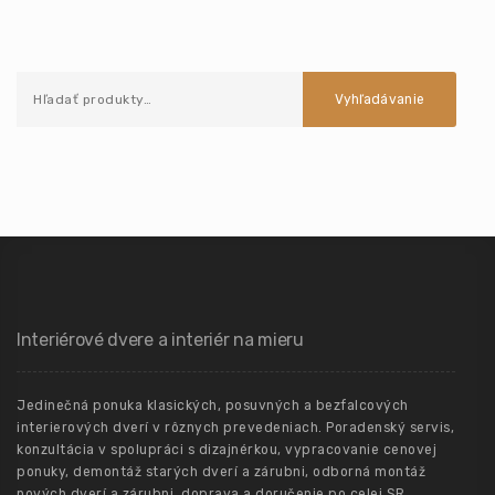
Vyhľadávanie
Interiérové dvere a interiér na mieru
Jedinečná ponuka klasických, posuvných a bezfalcových
interierových dverí v rôznych prevedeniach. Poradenský servis,
konzultácia v spolupráci s dizajnérkou, vypracovanie cenovej
ponuky, demontáž starých dverí a zárubni, odborná montáž
nových dverí a zárubni, doprava a doručenie po celej SR