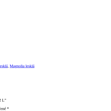
esklá
,
Magnolia lesklá
2 L”
čené
*