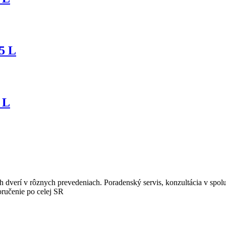
5 L
 L
 dverí v rôznych prevedeniach. Poradenský servis, konzultácia v spol
oručenie po celej SR