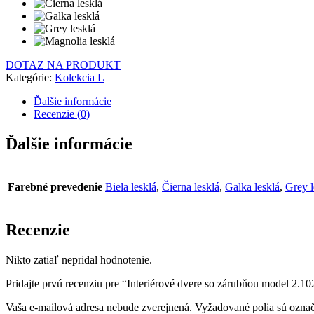
DOTAZ NA PRODUKT
Kategórie:
Kolekcia L
Ďalšie informácie
Recenzie (0)
Ďalšie informácie
Farebné prevedenie
Biela lesklá
,
Čierna lesklá
,
Galka lesklá
,
Grey l
Recenzie
Nikto zatiaľ nepridal hodnotenie.
Pridajte prvú recenziu pre “Interiérové dvere so zárubňou model 2.10
Vaša e-mailová adresa nebude zverejnená.
Vyžadované polia sú ozna