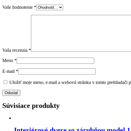
Vaše hodnotenie
*
Vaša recenzia
*
Meno
*
E-mail
*
Uložiť moje meno, e-mail a webovú stránku v tomto prehliadači 
Súvisiace produkty
Interiérové dvere so zárubňou model 1