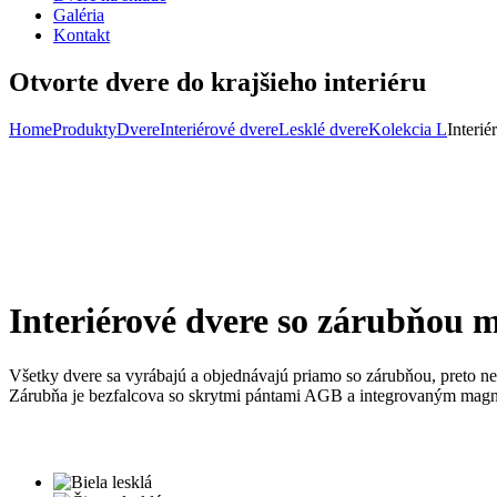
Galéria
Kontakt
Otvorte dvere do krajšieho interiéru
Home
Produkty
Dvere
Interiérové dvere
Lesklé dvere
Kolekcia L
Interi
Interiérové dvere so zárubňou 
Všetky dvere sa vyrábajú a objednávajú priamo so zárubňou, preto ne
Zárubňa je bezfalcova so skrytmi pántami AGB a integrovaným ma