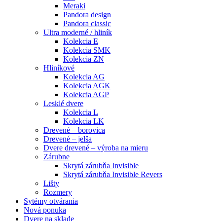
Meraki
Pandora design
Pandora classic
Ultra moderné / hliník
Kolekcia E
Kolekcia SMK
Kolekcia ZN
Hliníkové
Kolekcia AG
Kolekcia AGK
Kolekcia AGP
Lesklé dvere
Kolekcia L
Kolekcia LK
Drevené – borovica
Drevené – jelša
Dvere drevené – výroba na mieru
Zárubne
Skrytá zárubňa Invisible
Skrytá zárubňa Invisible Revers
Lišty
Rozmery
Sytémy otvárania
Nová ponuka
Dvere na sklade