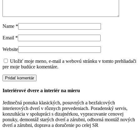
Name
*
Email
*
Website
Uložiť moje meno, e-mail a webovú stránku v tomto prehliadači
pre moje budúce komentáre.
Interiérové dvere a interiér na mieru
Jedinečná ponuka klasických, posuvných a bezfalcových
interierových dverí v rôznych prevedeniach. Poradenský servis,
konzultácia v spolupráci s dizajnérkou, vypracovanie cenovej
ponuky, demontáž starých dverí a zárubni, odborná montáž nových
dverí a zárubni, doprava a doručenie po celej SR