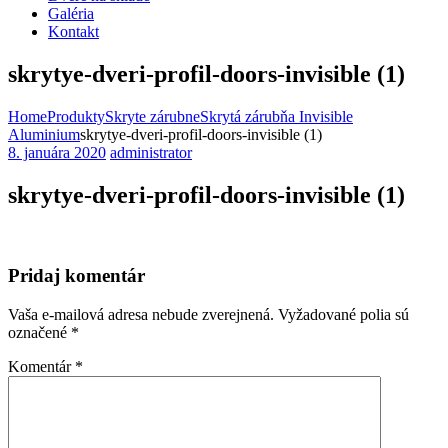
Galéria
Kontakt
skrytye-dveri-profil-doors-invisible (1)
Home
Produkty
Skryte zárubne
Skrytá zárubňa Invisible
Aluminium
skrytye-dveri-profil-doors-invisible (1)
8. januára 2020
administrator
skrytye-dveri-profil-doors-invisible (1)
Pridaj komentár
Vaša e-mailová adresa nebude zverejnená.
Vyžadované polia sú
označené
*
Komentár
*