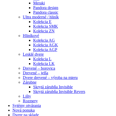
Meraki
Pandora design
Pandora classic
Ultra moderné / hliník
Kolekcia E
Kolekcia SMK
Kolekcia ZN
Hliníkové
Kolekcia AG
Kolekcia AGK
Kolekcia AGP
Lesklé dvere
Kolekcia L
Kolekcia LK
Drevené – borovica
Drevené – jelša
Dvere drevené – výroba na mieru
Zárubne
Skrytá zárubňa Invisible
Skrytá zárubňa Invisible Revers
Lišty
Rozmery
Sytémy otvárania
Nová ponuka
Dvere na sklade