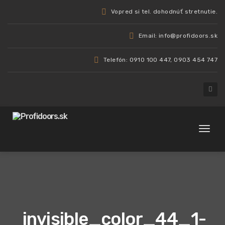
Vopred si tel. dohodnúť stretnutie.
Email: info@profidoors.sk
Telefón: 0910 100 447, 0903 454 747
Toggl
naviga
invisible_color_44_1-