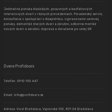
Jedinečná ponuka klasických, posuvných a bezfalcových
interierových dverí v rôznych prevedeniach. Poradenský servis,
konzultácia v spolupráci s dizajnérkou, vypracovanie cenovej
ponuky, demontáž starých dverí a zárubni, odborná montáž
nových dverí a zárubni, doprava a doručenie po celej SR
Dvere Profidoors
Telefón: 0910 100 447
Email: info@profidoors.sk
Adresa: Vivo! Bratislava, Vajnorská 100, 831 04 Bratislava