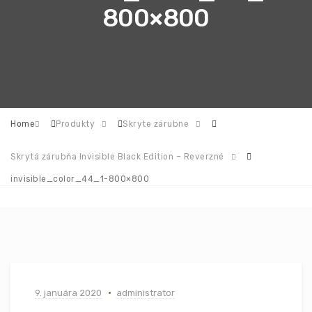
800×800
Home
Produkty
Skryte zárubne
Skrytá zárubňa Invisible Black Edition – Reverzné
invisible_color_44_1-800×800
9. januára 2020
administrator