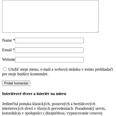
Name
*
Email
*
Website
Uložiť moje meno, e-mail a webovú stránku v tomto prehliadači
pre moje budúce komentáre.
Interiérové dvere a interiér na mieru
Jedinečná ponuka klasických, posuvných a bezfalcových
interierových dverí v rôznych prevedeniach. Poradenský servis,
konzultácia v spolupráci s dizajnérkou, vypracovanie cenovej