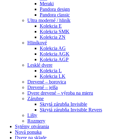
Meraki
Pandora design
Pandora classic
Ultra moderné / hliník
Kolekcia E
Kolekcia SMK
Kolekcia ZN
Hliníkové
Kolekcia AG
Kolekcia AGK
Kolekcia AGP
Lesklé dvere
Kolekcia L
Kolekcia LK
Drevené – borovica
Drevené – jelša
Dvere drevené – výroba na mieru
Zárubne
Skrytá zárubňa Invisible
Skrytá zárubňa Invisible Revers
Lišty
Rozmery
Sytémy otvárania
Nová ponuka
Dvere na sklade