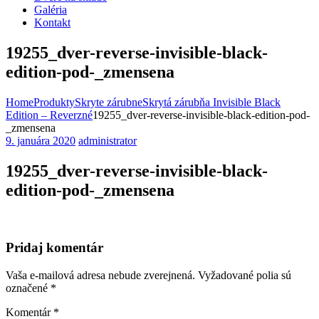
Galéria
Kontakt
19255_dver-reverse-invisible-black-
edition-pod-_zmensena
Home
Produkty
Skryte zárubne
Skrytá zárubňa Invisible Black
Edition – Reverzné
19255_dver-reverse-invisible-black-edition-pod-
_zmensena
9. januára 2020
administrator
19255_dver-reverse-invisible-black-
edition-pod-_zmensena
Pridaj komentár
Vaša e-mailová adresa nebude zverejnená.
Vyžadované polia sú
označené
*
Komentár
*